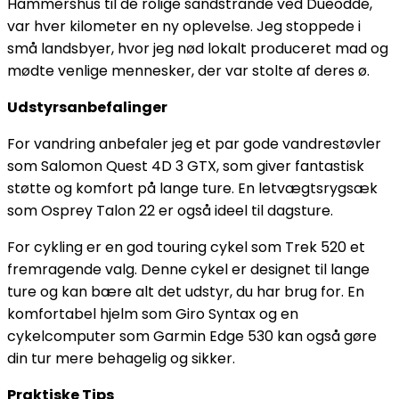
Hammershus til de rolige sandstrande ved Dueodde,
var hver kilometer en ny oplevelse. Jeg stoppede i
små landsbyer, hvor jeg nød lokalt produceret mad og
mødte venlige mennesker, der var stolte af deres ø.
Udstyrsanbefalinger
For vandring anbefaler jeg et par gode vandrestøvler
som Salomon Quest 4D 3 GTX, som giver fantastisk
støtte og komfort på lange ture. En letvægtsrygsæk
som Osprey Talon 22 er også ideel til dagsture.
For cykling er en god touring cykel som Trek 520 et
fremragende valg. Denne cykel er designet til lange
ture og kan bære alt det udstyr, du har brug for. En
komfortabel hjelm som Giro Syntax og en
cykelcomputer som Garmin Edge 530 kan også gøre
din tur mere behagelig og sikker.
Praktiske Tips