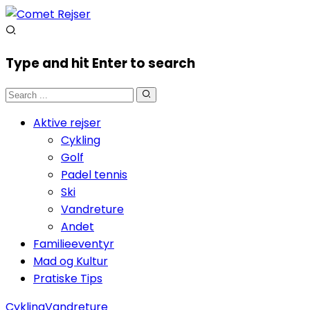
Type and hit Enter to search
Aktive rejser
Cykling
Golf
Padel tennis
Ski
Vandreture
Andet
Familieeventyr
Mad og Kultur
Pratiske Tips
Cykling
Vandreture