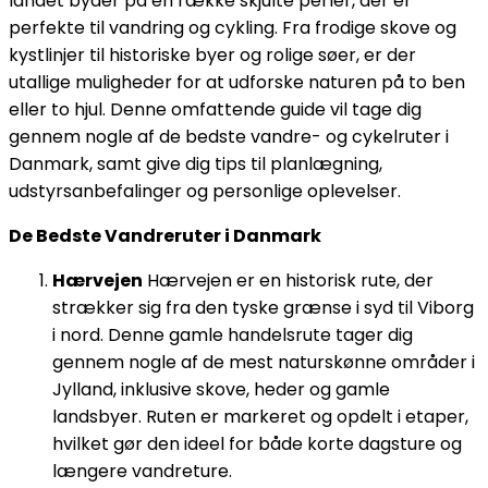
landet byder på en række skjulte perler, der er
perfekte til vandring og cykling. Fra frodige skove og
kystlinjer til historiske byer og rolige søer, er der
utallige muligheder for at udforske naturen på to ben
eller to hjul. Denne omfattende guide vil tage dig
gennem nogle af de bedste vandre- og cykelruter i
Danmark, samt give dig tips til planlægning,
udstyrsanbefalinger og personlige oplevelser.
De Bedste Vandreruter i Danmark
Hærvejen
Hærvejen er en historisk rute, der
strækker sig fra den tyske grænse i syd til Viborg
i nord. Denne gamle handelsrute tager dig
gennem nogle af de mest naturskønne områder i
Jylland, inklusive skove, heder og gamle
landsbyer. Ruten er markeret og opdelt i etaper,
hvilket gør den ideel for både korte dagsture og
længere vandreture.