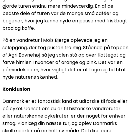
gjorde turen endnu mere mindeværdig. En af de
bedste dele af turen var de mange små caféer og
bagerier, hvor jeg kunne nyde en pause med friskbagt
brød og kaffe.
På en vandretur i Mols Bjerge oplevede jeg en
solopgang, der tog pusten fra mig. Stående på toppen
af Agri Bavnehøj, så jeg solen stå op over Kattegat og
farve himlen i nuancer af orange og pink. Det var en
påmindelse om, hvor vigtigt det er at tage sig tid til at
nyde naturens skønhed.
Konklusion
Danmark er et fantastisk land at udforske til fods eller
på cykel. Uanset om du er til historiske vandreruter
eller naturskønne cykelruter, er der noget for enhver
smag. Planlæg din næste tur, og oplev Danmarks
skjulte perler på en helt ny måde. Del dine egne